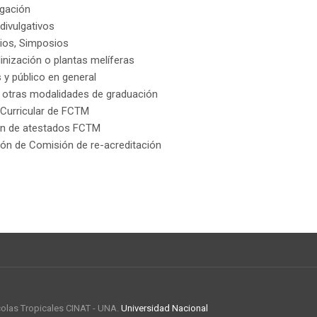
igación
 divulgativos
rios, Simposios
linización o plantas melíferas
 y público en general
y otras modalidades de graduación
 Curricular de FCTM
ión de atestados FCTM
ón de Comisión de re-acreditación
colas Tropicales CINAT - UNA.
Universidad Nacional