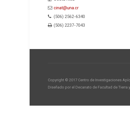
cinat@una.cr
(506) 2562-6340
(506) 2237-7043
Copyright © 2017 Centro de Investigaciones Apí
Diseñado por el Decanato de Facultad de Tierra 