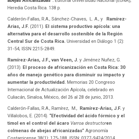
abejas Africanizadas
”.
Editorial Universidad Nacional (EUNA),
Heredia Costa Rica. 138 p.
Calderón-Fallas, R.A., Sánchez-Chaves, L. A., y
Ramírez-
Arias, J.F.
(2011).
El sistema productivo apícola: una
alternativa para el desarrollo sostenible de la Región
Central Sur de Costa Rica.
Universidad en Diálogo 1 (2):
31-54, ISSN 2215-2849.
Ramírez-Arias, J.F., van Veen, J.
y Jiménez Nuñez, G.
(2013).
El proceso de africanización en Costa Rica: 30
años de manejo genético para disminuir su impacto y
aumentar la productividad.
Memorias 20 Congreso
Internacional de Actualización Apícola, celebrado en
Culiacán, Sinaloa, México, del 26 al 28 de junio, 2013.
Calderón-Fallas, R.A., Ramírez, M.,
Ramírez-Arias, J.F.
y
Villalobos, E. (2014).
“Efectividad del ácido fórmico y el
timol en el control del ácaro
Varroa destructor
en
colmenas de abejas africanizadas”
Agronomía
Costarricense 38(1): 175-188, ISSN: 0377-9424/2014