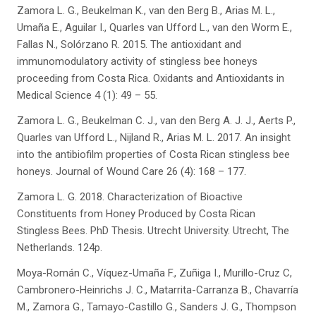
Zamora L. G., Beukelman K., van den Berg B., Arias M. L.,
Umaña E., Aguilar I., Quarles van Ufford L., van den Worm E.,
Fallas N., Solórzano R. 2015. The antioxidant and
immunomodulatory activity of stingless bee honeys
proceeding from Costa Rica. Oxidants and Antioxidants in
Medical Science 4 (1): 49 – 55.
Zamora L. G., Beukelman C. J., van den Berg A. J. J., Aerts P.,
Quarles van Ufford L., Nijland R., Arias M. L. 2017. An insight
into the antibiofilm properties of Costa Rican stingless bee
honeys. Journal of Wound Care 26 (4): 168 – 177.
Zamora L. G. 2018. Characterization of Bioactive
Constituents from Honey Produced by Costa Rican
Stingless Bees. PhD Thesis. Utrecht University. Utrecht, The
Netherlands. 124p.
Moya-Román C., Víquez-Umaña F., Zuñiga I., Murillo-Cruz C,
Cambronero-Heinrichs J. C., Matarrita-Carranza B., Chavarría
M., Zamora G., Tamayo-Castillo G., Sanders J. G., Thompson