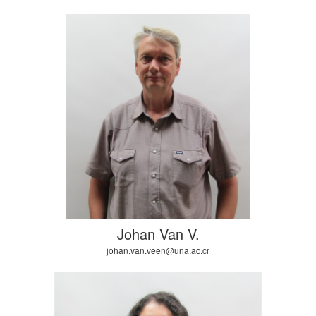
Johan Van V.
johan.van.veen@una.ac.cr