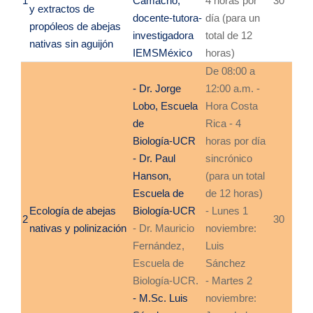
1
Camacho,
4 horas por
30
y
extractos de
docente-tutora-
día (para un
propóleos de
abejas
investigadora
total de 12
nativas sin aguijón
IEMSMéxico
horas)
De 08:00 a
- Dr. Jorge
12:00 a.m. -
Lobo, Escuela
Hora Costa
de
Rica - 4
Biología-UCR
horas por día
- Dr. Paul
sincrónico
Hanson,
(para un total
Escuela de
de 12 horas)
Ecología de abejas
Biología-UCR
- Lunes 1
2
30
nativas
y polinización
- Dr. Mauricio
noviembre:
Fernández,
Luis
Escuela de
Sánchez
Biología-UCR.
- Martes 2
- M.Sc. Luis
noviembre: