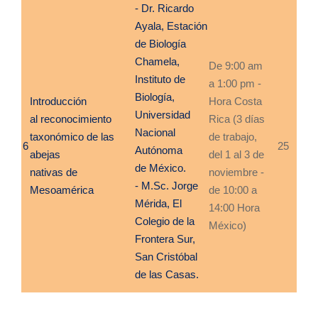
- Dr. Ricardo
Ayala, Estación
de Biología
Chamela,
De 9:00 am
Instituto de
a 1:00 pm -
Biología,
Introducción
Hora Costa
Universidad
al
reconocimiento
Rica (3 días
Nacional
taxonómico de las
de trabajo,
6
25
Autónoma
abejas
del 1 al 3 de
de México.
nativas de
noviembre -
- M.Sc. Jorge
Mesoamérica
de 10:00 a
Mérida, El
14:00 Hora
Colegio de la
México)
Frontera Sur,
San Cristóbal
de las Casas.