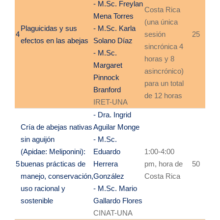
- M.Sc. Freylan
Costa Rica
Mena Torres
(una única
Plaguicidas y sus
- M.Sc. Karla
4
sesión
25
efectos
en las abejas
Solano Díaz
sincrónica 4
- M.Sc.
horas y 8
Margaret
asincrónico)
Pinnock
para un total
Branford
de 12 horas
IRET-UNA
- Dra. Ingrid
Cría de abejas nativas
Aguilar Monge
sin
aguijón
- M.Sc.
(Apidae:
Meliponini):
Eduardo
1:00-4:00
5
buenas
prácticas de
Herrera
pm, hora de
50
manejo,
conservación,
González
Costa Rica
uso racional
y
- M.Sc. Mario
sostenible
Gallardo Flores
CINAT-UNA