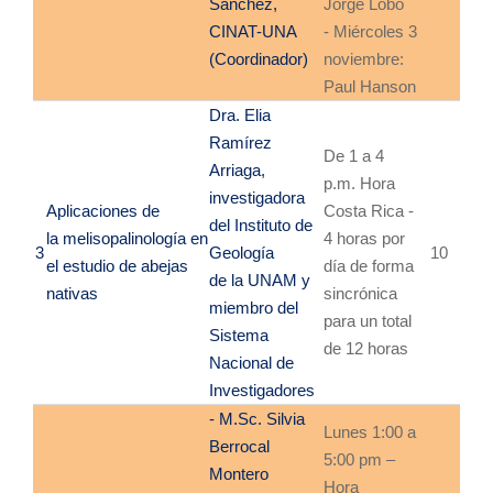
Sánchez,
Jorge Lobo
CINAT-UNA
- Miércoles 3
(Coordinador)
noviembre:
Paul Hanson
Dra. Elia
Ramírez
De 1 a 4
Arriaga,
p.m. Hora
investigadora
Aplicaciones de
Costa Rica -
del Instituto de
la
melisopalinología en
4 horas por
3
Geología
10
el
estudio de abejas
día de forma
de la UNAM y
nativas
sincrónica
miembro del
para un total
Sistema
de 12 horas
Nacional de
Investigadores
- M.Sc. Silvia
Lunes 1:00 a
Berrocal
5:00 pm –
Montero
Hora