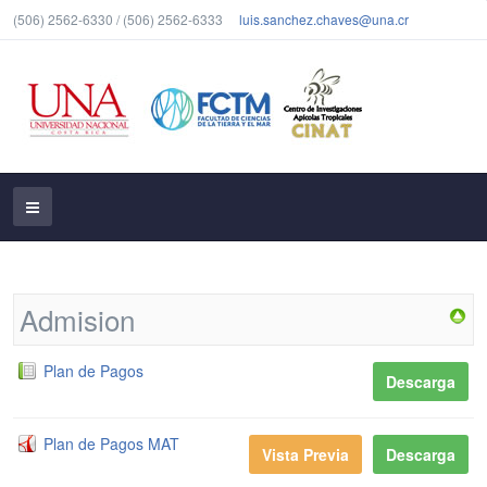
(506) 2562-6330 / (506) 2562-6333
luis.sanchez.chaves@una.cr
Admision
Plan de Pagos
Descarga
Plan de Pagos MAT
Vista Previa
Descarga