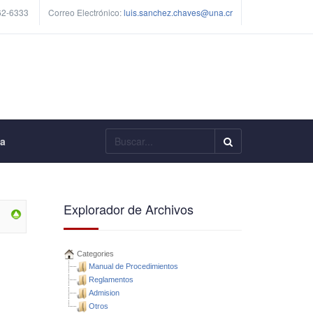
62-6333
Correo Electrónico:
luis.sanchez.chaves@una.cr
Buscar...
ía
Explorador de Archivos
Categories
Manual de Procedimientos
Reglamentos
Admision
Otros