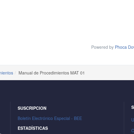
Powered by
Phoca Do
mientos
Manual de Procedimientos MAT 01
S
SUSCRIPCION
Boletín Electrónico Especial - BEE
U
ESTADÍSTICAS
C