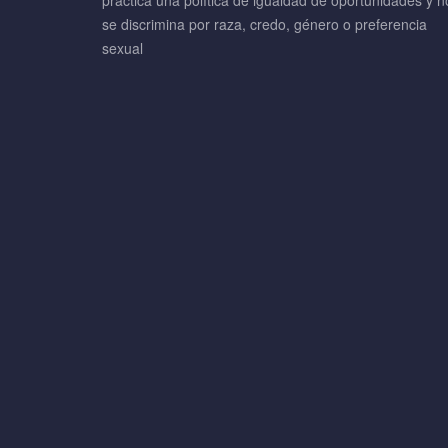
práctica una política de igualdad de oportunidades y n
se discrimina por raza, credo, género o preferencia
sexual