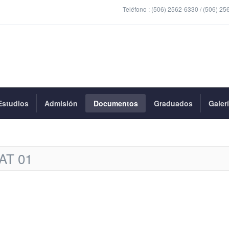
Teléfono :
(506) 2562-6330 / (506) 25
Estudios
Admisión
Documentos
Graduados
Galer
AT 01