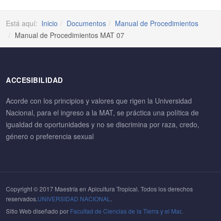
Está aquí:
Inicio
Documentos
Manual de Procedimientos
Manual de Procedimientos MAT 07
ACCESIBILIDAD
Acorde con los principios y valores que rigen la Universidad
Nacional, para el ingreso a la MAT, se práctica una política de
igualdad de oportunidades y no se discrimina por raza, credo,
género o preferencia sexual
Copyright © 2017 Maestría en Apicultura Tropical. Todos los derechos
reservados.
UNIVERSIDAD NACIONAL
.
Sitio Web diseñado por
Facultad de Ciencias de la Tierra y el Mar
.