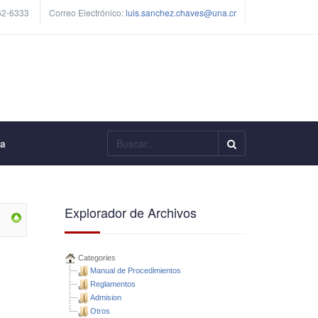
62-6333
Correo Electrónico:
luis.sanchez.chaves@una.cr
Buscar...
ía
Explorador de Archivos
Categories
Manual de Procedimientos
Reglamentos
Admision
Otros