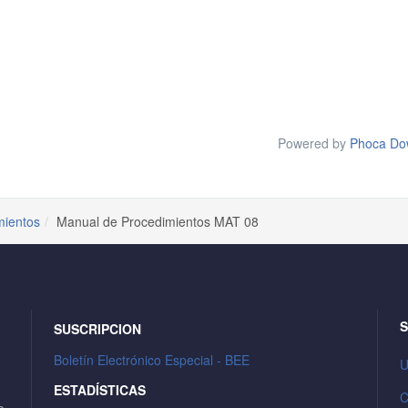
Powered by
Phoca Do
mientos
Manual de Procedimientos MAT 08
S
SUSCRIPCION
Boletín Electrónico Especial - BEE
U
ESTADÍSTICAS
C