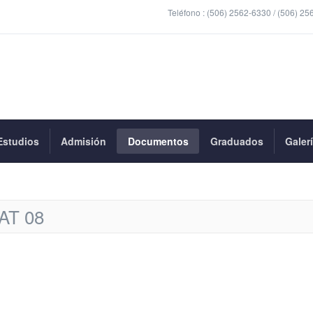
Teléfono :
(506) 2562-6330 / (506) 25
Estudios
Admisión
Documentos
Graduados
Galer
AT 08