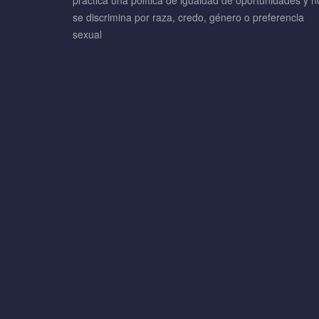
práctica una política de igualdad de oportunidades y n
se discrimina por raza, credo, género o preferencia
sexual