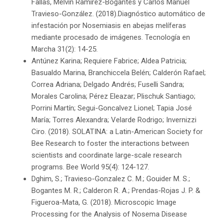
Fallas, Melvin Ramírez-Bogantes y Carlos Manuel
Travieso-González. (2018).Diagnóstico automático de
infestación por Nosemiasis en abejas melíferas
mediante procesado de imágenes. Tecnología en
Marcha 31(2): 14-25.
Antúnez Karina; Requiere Fabrice; Aldea Patricia;
Basualdo Marina, Branchiccela Belén; Calderón Rafael;
Correa Adriana; Delgado Andrés; Fuselli Sandra;
Morales Carolina; Pérez Eleazar; Plischuk Santiago;
Porrini Martín; Segui-Goncalvez Lionel; Tapia José
María; Torres Alexandra; Velarde Rodrigo; Invernizzi
Ciro. (2018). SOLATINA: a Latin-American Society for
Bee Research to foster the interactions between
scientists and coordinate large-scale research
programs. Bee World 95(4): 124-127.
Dghim, S.; Travieso-Gonzalez C. M.; Gouider M. S.;
Bogantes M. R.; Calderon R. A.; Prendas-Rojas J. P. &
Figueroa-Mata, G. (2018). Microscopic Image
Processing for the Analysis of Nosema Disease