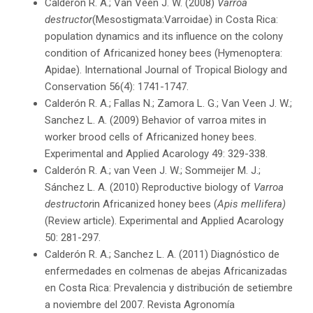
Calderón R. A.; Van Veen J. W. (2008)
Varroa
destructor
(Mesostigmata:Varroidae) in Costa Rica:
population dynamics and its influence on the colony
condition of Africanized honey bees (Hymenoptera:
Apidae). International Journal of Tropical Biology and
Conservation 56(4): 1741-1747.
Calderón R. A.; Fallas N.; Zamora L. G.; Van Veen J. W.;
Sanchez L. A. (2009) Behavior of varroa mites in
worker brood cells of Africanized honey bees.
Experimental and Applied Acarology 49: 329-338.
Calderón R. A.; van Veen J. W.; Sommeijer M. J.;
Sánchez L. A. (2010) Reproductive biology of
Varroa
destructor
in Africanized honey bees (
Apis mellifera)
(Review article). Experimental and Applied Acarology
50: 281-297.
Calderón R. A.; Sanchez L. A. (2011) Diagnóstico de
enfermedades en colmenas de abejas Africanizadas
en Costa Rica: Prevalencia y distribución de setiembre
a noviembre del 2007. Revista Agronomía