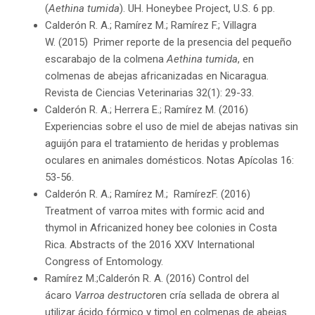
(
Aethina tumida
). UH. Honeybee Project, U.S. 6 pp.
Calderón R. A.; Ramírez M.; Ramírez F.; Villagra
W. (2015) Primer reporte de la presencia del pequeño
escarabajo de la colmena
Aethina tumida
, en
colmenas de abejas africanizadas en Nicaragua.
Revista de Ciencias Veterinarias 32(1): 29-33.
Calderón R. A.; Herrera E.; Ramírez M. (2016)
Experiencias sobre el uso de miel de abejas nativas sin
aguijón para el tratamiento de heridas y problemas
oculares en animales domésticos. Notas Apícolas 16:
53-56.
Calderón R. A.; Ramírez M.; RamírezF. (2016)
Treatment of varroa mites with formic acid and
thymol in Africanized honey bee colonies in Costa
Rica. Abstracts of the 2016 XXV International
Congress of Entomology.
Ramírez M.;Calderón R. A. (2016) Control del
ácaro
Varroa destructor
en cría sellada de obrera al
utilizar ácido fórmico y timol en colmenas de abejas