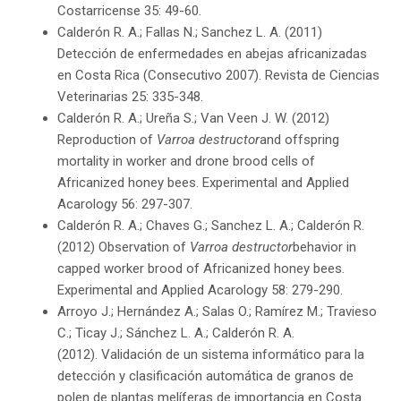
Costarricense 35: 49-60.
Calderón R. A.; Fallas N.; Sanchez L. A. (2011)
Detección de enfermedades en abejas africanizadas
en Costa Rica (Consecutivo 2007). Revista de Ciencias
Veterinarias 25: 335-348.
Calderón R. A.; Ureña S.; Van Veen J. W. (2012)
Reproduction of
Varroa destructor
and offspring
mortality in worker and drone brood cells of
Africanized honey bees. Experimental and Applied
Acarology 56: 297-307.
Calderón R. A.; Chaves G.; Sanchez L. A.; Calderón R.
(2012) Observation of
Varroa destructor
behavior in
capped worker brood of Africanized honey bees.
Experimental and Applied Acarology 58: 279-290.
Arroyo J.; Hernández A.; Salas O.; Ramírez M.; Travieso
C.; Ticay J.; Sánchez L. A.; Calderón R. A.
(2012). Validación de un sistema informático para la
detección y clasificación automática de granos de
polen de plantas melíferas de importancia en Costa